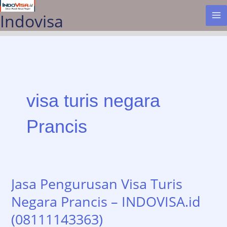
Lewati
Indovisa
ke
konten
visa turis negara
Prancis
Jasa Pengurusan Visa Turis
Negara Prancis – INDOVISA.id
(08111143363)