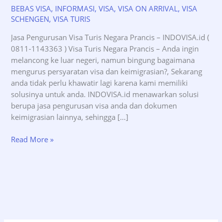
BEBAS VISA
,
INFORMASI
,
VISA
,
VISA ON ARRIVAL
,
VISA
SCHENGEN
,
VISA TURIS
Jasa Pengurusan Visa Turis Negara Prancis – INDOVISA.id (
0811-1143363 ) Visa Turis Negara Prancis – Anda ingin
melancong ke luar negeri, namun bingung bagaimana
mengurus persyaratan visa dan keimigrasian?, Sekarang
anda tidak perlu khawatir lagi karena kami memiliki
solusinya untuk anda. INDOVISA.id menawarkan solusi
berupa jasa pengurusan visa anda dan dokumen
keimigrasian lainnya, sehingga […]
Jasa
Read More »
Pengurusan
Visa
Turis
Negara
Prancis
–
INDOVISA.id