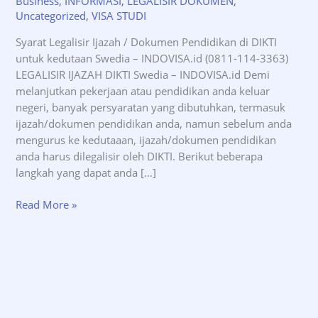
Business
,
INFORMASI
,
LEGALISIR DOKUMEN
,
Uncategorized
,
VISA STUDI
Syarat Legalisir Ijazah / Dokumen Pendidikan di DIKTI
untuk kedutaan Swedia – INDOVISA.id (0811-114-3363)
LEGALISIR IJAZAH DIKTI Swedia – INDOVISA.id Demi
melanjutkan pekerjaan atau pendidikan anda keluar
negeri, banyak persyaratan yang dibutuhkan, termasuk
ijazah/dokumen pendidikan anda, namun sebelum anda
mengurus ke kedutaaan, ijazah/dokumen pendidikan
anda harus dilegalisir oleh DIKTI. Berikut beberapa
langkah yang dapat anda […]
Syarat
Read More »
Legalisir
Ijazah
DIKTI
untuk
kedutaan
Swedia
–