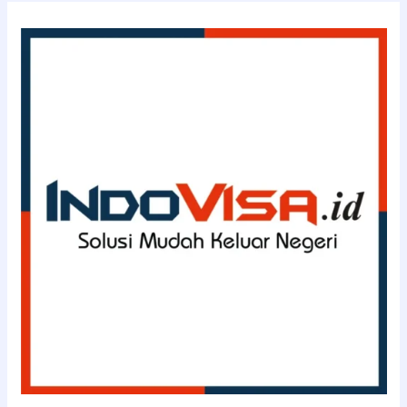
INDOVISA.id
(0811-
114-
3363)