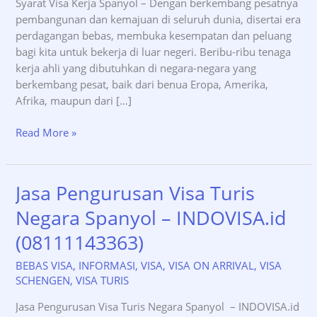
Syarat Visa Kerja Spanyol – Dengan berkembang pesatnya
pembangunan dan kemajuan di seluruh dunia, disertai era
perdagangan bebas, membuka kesempatan dan peluang
bagi kita untuk bekerja di luar negeri. Beribu-ribu tenaga
kerja ahli yang dibutuhkan di negara-negara yang
berkembang pesat, baik dari benua Eropa, Amerika,
Afrika, maupun dari […]
Syarat
Read More »
Visa
Kerja
Spanyol
Jasa Pengurusan Visa Turis
–
Negara Spanyol – INDOVISA.id
INDOVISA.id
(0811-
(08111143363)
114-
3363)
BEBAS VISA
,
INFORMASI
,
VISA
,
VISA ON ARRIVAL
,
VISA
SCHENGEN
,
VISA TURIS
Jasa Pengurusan Visa Turis Negara Spanyol – INDOVISA.id