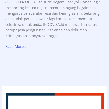
( 0811-1143363 ) Visa Turis Negara Spanyol – Anda ingin
melancong ke luar negeri, namun bingung bagaimana
mengurus persyaratan visa dan keimigrasian?, Sekarang
anda tidak perlu khawatir lagi karena kami memiliki
solusinya untuk anda. INDOVISA.id menawarkan solusi
berupa jasa pengurusan visa anda dan dokumen
keimigrasian lainnya, sehingga
Jasa
Read More »
Pengurusan
Visa
Turis
Negara
Spanyol
–
INDOVISA.id
(08111143363)