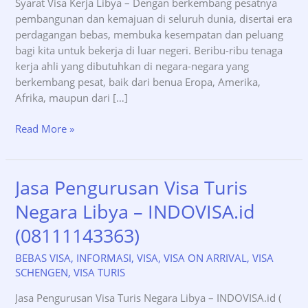
Syarat Visa Kerja Libya – Dengan berkembang pesatnya
pembangunan dan kemajuan di seluruh dunia, disertai era
perdagangan bebas, membuka kesempatan dan peluang
bagi kita untuk bekerja di luar negeri. Beribu-ribu tenaga
kerja ahli yang dibutuhkan di negara-negara yang
berkembang pesat, baik dari benua Eropa, Amerika,
Afrika, maupun dari […]
Syarat
Read More »
Visa
Kerja
Libya
Jasa Pengurusan Visa Turis
–
Negara Libya – INDOVISA.id
INDOVISA.id
(0811-
(08111143363)
114-
3363)
BEBAS VISA
,
INFORMASI
,
VISA
,
VISA ON ARRIVAL
,
VISA
SCHENGEN
,
VISA TURIS
Jasa Pengurusan Visa Turis Negara Libya – INDOVISA.id (