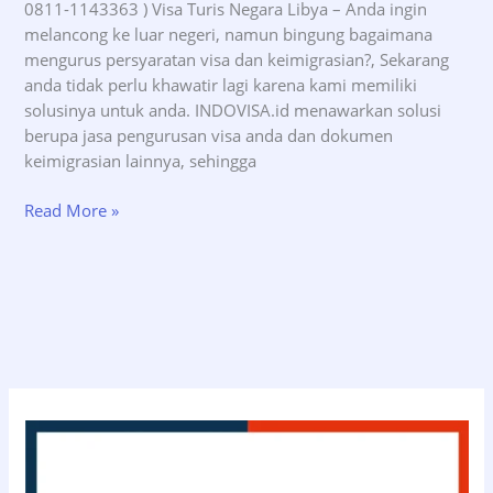
0811-1143363 ) Visa Turis Negara Libya – Anda ingin
melancong ke luar negeri, namun bingung bagaimana
mengurus persyaratan visa dan keimigrasian?, Sekarang
anda tidak perlu khawatir lagi karena kami memiliki
solusinya untuk anda. INDOVISA.id menawarkan solusi
berupa jasa pengurusan visa anda dan dokumen
keimigrasian lainnya, sehingga
Jasa
Read More »
Pengurusan
Visa
Turis
Negara
Libya
–
INDOVISA.id
(08111143363)