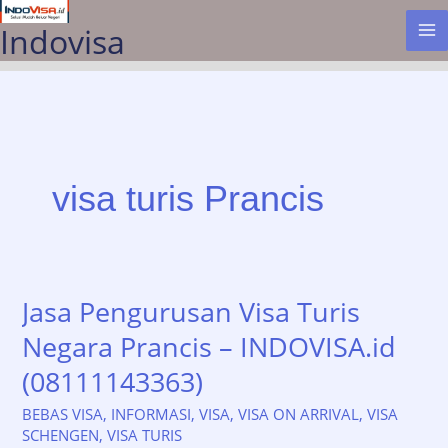
Lewati
Indovisa
ke
konten
visa turis Prancis
Jasa Pengurusan Visa Turis
Negara Prancis – INDOVISA.id
(08111143363)
BEBAS VISA
,
INFORMASI
,
VISA
,
VISA ON ARRIVAL
,
VISA
SCHENGEN
,
VISA TURIS