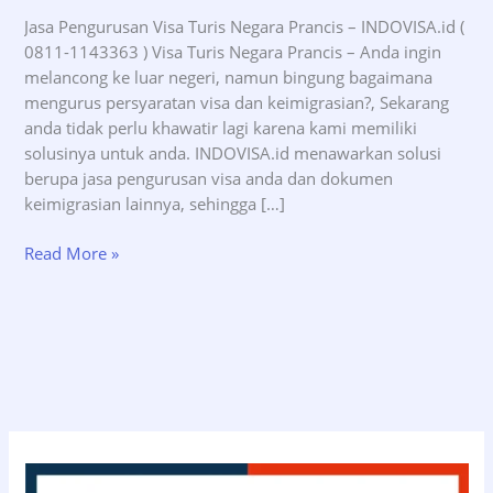
Jasa Pengurusan Visa Turis Negara Prancis – INDOVISA.id (
0811-1143363 ) Visa Turis Negara Prancis – Anda ingin
melancong ke luar negeri, namun bingung bagaimana
mengurus persyaratan visa dan keimigrasian?, Sekarang
anda tidak perlu khawatir lagi karena kami memiliki
solusinya untuk anda. INDOVISA.id menawarkan solusi
berupa jasa pengurusan visa anda dan dokumen
keimigrasian lainnya, sehingga […]
Jasa
Read More »
Pengurusan
Visa
Turis
Negara
Prancis
–
INDOVISA.id
(08111143363)