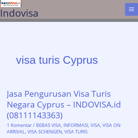
Lewati
Indovisa
ke
konten
visa turis Cyprus
Jasa Pengurusan Visa Turis
Negara Cyprus – INDOVISA.id
(08111143363)
1 Komentar
/
BEBAS VISA
,
INFORMASI
,
VISA
,
VISA ON
ARRIVAL
,
VISA SCHENGEN
,
VISA TURIS