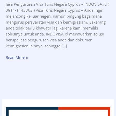
Jasa Pengurusan Visa Turis Negara Cyprus – INDOVISA.id (
0811-1143363 ) Visa Turis Negara Cyprus – Anda ingin
melancong ke luar negeri, namun bingung bagaimana
mengurus persyaratan visa dan keimigrasian?, Sekarang
anda tidak perlu khawatir lagi karena kami memiliki
solusinya untuk anda. INDOVISA.id menawarkan solusi
berupa jasa pengurusan visa anda dan dokumen
keimigrasian lainnya, sehingga […]
Jasa
Read More »
Pengurusan
Visa
Turis
Negara
Cyprus
–
INDOVISA.id
(08111143363)