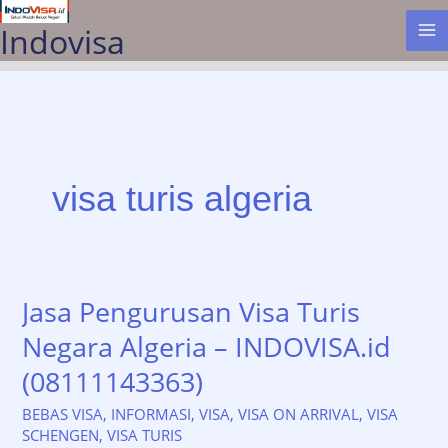
Lewati
Indovisa
ke
konten
visa turis algeria
Jasa Pengurusan Visa Turis
Negara Algeria – INDOVISA.id
(08111143363)
BEBAS VISA
,
INFORMASI
,
VISA
,
VISA ON ARRIVAL
,
VISA
SCHENGEN
,
VISA TURIS