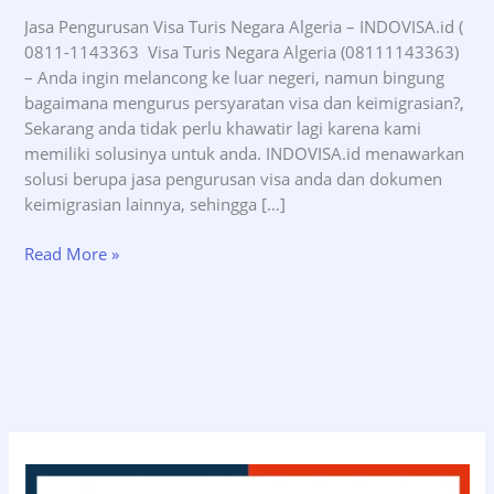
Jasa Pengurusan Visa Turis Negara Algeria – INDOVISA.id (
0811-1143363 Visa Turis Negara Algeria (08111143363)
– Anda ingin melancong ke luar negeri, namun bingung
bagaimana mengurus persyaratan visa dan keimigrasian?,
Sekarang anda tidak perlu khawatir lagi karena kami
memiliki solusinya untuk anda. INDOVISA.id menawarkan
solusi berupa jasa pengurusan visa anda dan dokumen
keimigrasian lainnya, sehingga […]
Jasa
Read More »
Pengurusan
Visa
Turis
Negara
Algeria
–
INDOVISA.id
(08111143363)