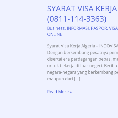
SYARAT VISA KERJA
(0811-114-3363)
Business
,
INFORMASI
,
PASPOR
,
VISA
ONLINE
Syarat Visa Kerja Algeria – INDOVISA
Dengan berkembang pesatnya pemb
disertai era perdagangan bebas, m
untuk bekerja di luar negeri. Beribu
negara-negara yang berkembang pesa
maupun dari […]
SYARAT
Read More »
VISA
KERJA
ALGERIA
–