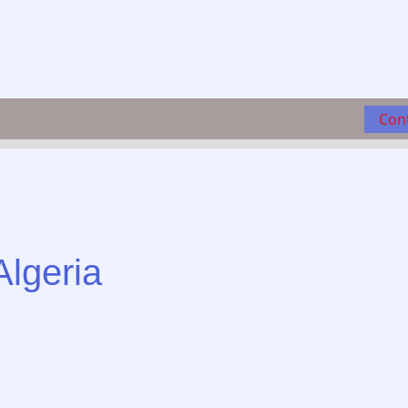
Con
Algeria