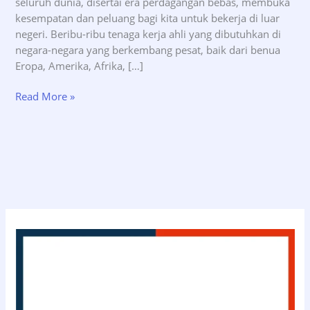
seluruh dunia, disertai era perdagangan bebas, membuka
kesempatan dan peluang bagi kita untuk bekerja di luar
negeri. Beribu-ribu tenaga kerja ahli yang dibutuhkan di
negara-negara yang berkembang pesat, baik dari benua
Eropa, Amerika, Afrika, […]
Syarat
Read More »
Visa
Kerja
Amerika
Serikat
–
INDOVISA.id
(0811-
114-
3363)