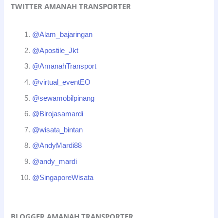
TWITTER AMANAH TRANSPORTER
@Alam_bajaringan
@Apostile_Jkt
@AmanahTransport
@virtual_eventEO
@sewamobilpinang
@Birojasamardi
@wisata_bintan
@AndyMardi88
@andy_mardi
@SingaporeWisata
BLOGGER AMANAH TRANSPORTER