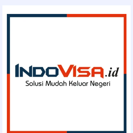
–
INDOVISA.id
(0811-
114-
3363)