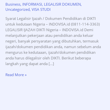
Business
,
INFORMASI
,
LEGALISIR DOKUMEN
,
Uncategorized
,
VISA STUDI
Syarat Legalisir Ijazah / Dokumen Pendidikan di DIKTI
untuk kedutaan Nigeria – INDOVISA.id (0811-114-3363)
LEGALISIR IJAZAH DIKTI Nigeria – INDOVISA.id Demi
melanjutkan pekerjaan atau pendidikan anda keluar
negeri, banyak persyaratan yang dibutuhkan, termasuk
ijazah/dokumen pendidikan anda, namun sebelum anda
mengurus ke kedutaaan, ijazah/dokumen pendidikan
anda harus dilegalisir oleh DIKTI. Berikut beberapa
langkah yang dapat anda […]
Syarat
Read More »
Legalisir
Ijazah
DIKTI
untuk
kedutaan
Nigeria