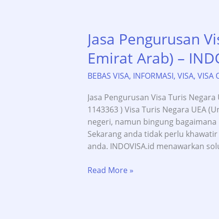
Jasa Pengurusan Vi
Emirat Arab) – IND
BEBAS VISA
,
INFORMASI
,
VISA
,
VISA 
Jasa Pengurusan Visa Turis Negara U
1143363 ) Visa Turis Negara UEA (U
negeri, namun bingung bagaimana m
Sekarang anda tidak perlu khawatir 
anda. INDOVISA.id menawarkan solu
Jasa
Read More »
Pengurusan
Visa
Turis
Negara