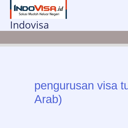
Lewati
ke
konten
Indovisa
pengurusan visa t
Arab)