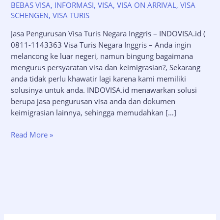
BEBAS VISA
,
INFORMASI
,
VISA
,
VISA ON ARRIVAL
,
VISA
SCHENGEN
,
VISA TURIS
Jasa Pengurusan Visa Turis Negara Inggris – INDOVISA.id (
0811-1143363 Visa Turis Negara Inggris – Anda ingin
melancong ke luar negeri, namun bingung bagaimana
mengurus persyaratan visa dan keimigrasian?, Sekarang
anda tidak perlu khawatir lagi karena kami memiliki
solusinya untuk anda. INDOVISA.id menawarkan solusi
berupa jasa pengurusan visa anda dan dokumen
keimigrasian lainnya, sehingga memudahkan […]
Jasa
Read More »
Pengurusan
Visa
Turis
Negara
Inggris
–
INDOVISA.id