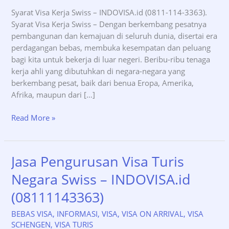
Syarat Visa Kerja Swiss – INDOVISA.id (0811-114-3363).
Syarat Visa Kerja Swiss – Dengan berkembang pesatnya
pembangunan dan kemajuan di seluruh dunia, disertai era
perdagangan bebas, membuka kesempatan dan peluang
bagi kita untuk bekerja di luar negeri. Beribu-ribu tenaga
kerja ahli yang dibutuhkan di negara-negara yang
berkembang pesat, baik dari benua Eropa, Amerika,
Afrika, maupun dari […]
Syarat
Read More »
Visa
Kerja
Swiss
Jasa Pengurusan Visa Turis
–
Negara Swiss – INDOVISA.id
INDOVISA.id
(0811-
(08111143363)
114-
3363)
BEBAS VISA
,
INFORMASI
,
VISA
,
VISA ON ARRIVAL
,
VISA
SCHENGEN
,
VISA TURIS