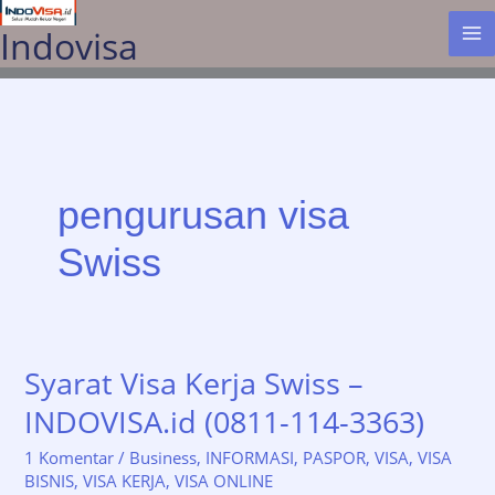
Lewati
Indovisa
ke
konten
pengurusan visa
Swiss
Syarat Visa Kerja Swiss –
INDOVISA.id (0811-114-3363)
1 Komentar
/
Business
,
INFORMASI
,
PASPOR
,
VISA
,
VISA
BISNIS
,
VISA KERJA
,
VISA ONLINE