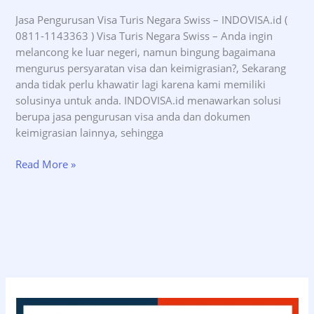
Jasa Pengurusan Visa Turis Negara Swiss – INDOVISA.id (
0811-1143363 ) Visa Turis Negara Swiss – Anda ingin
melancong ke luar negeri, namun bingung bagaimana
mengurus persyaratan visa dan keimigrasian?, Sekarang
anda tidak perlu khawatir lagi karena kami memiliki
solusinya untuk anda. INDOVISA.id menawarkan solusi
berupa jasa pengurusan visa anda dan dokumen
keimigrasian lainnya, sehingga
Jasa
Read More »
Pengurusan
Visa
Turis
Negara
Swiss
–
INDOVISA.id
(08111143363)