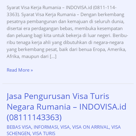
Syarat Visa Kerja Rumania – INDOVISA.id (0811-114-
3363). Syarat Visa Kerja Rumania – Dengan berkembang
pesatnya pembangunan dan kemajuan di seluruh dunia,
disertai era perdagangan bebas, membuka kesempatan
dan peluang bagi kita untuk bekerja di luar negeri. Beribu-
ribu tenaga kerja ahli yang dibutuhkan di negara-negara
yang berkembang pesat, baik dari benua Eropa, Amerika,
Afrika, maupun dari […]
Syarat
Read More »
Visa
Kerja
Rumania
Jasa Pengurusan Visa Turis
–
Negara Rumania – INDOVISA.id
INDOVISA.id
(0811-
(08111143363)
114-
3363)
BEBAS VISA
,
INFORMASI
,
VISA
,
VISA ON ARRIVAL
,
VISA
SCHENGEN
,
VISA TURIS