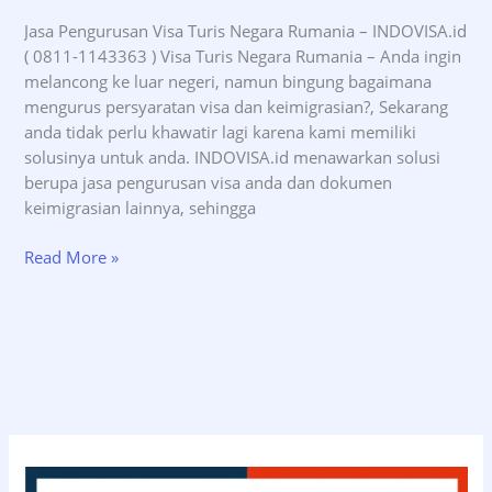
Jasa Pengurusan Visa Turis Negara Rumania – INDOVISA.id
( 0811-1143363 ) Visa Turis Negara Rumania – Anda ingin
melancong ke luar negeri, namun bingung bagaimana
mengurus persyaratan visa dan keimigrasian?, Sekarang
anda tidak perlu khawatir lagi karena kami memiliki
solusinya untuk anda. INDOVISA.id menawarkan solusi
berupa jasa pengurusan visa anda dan dokumen
keimigrasian lainnya, sehingga
Jasa
Read More »
Pengurusan
Visa
Turis
Negara
Rumania
–
INDOVISA.id
(08111143363)