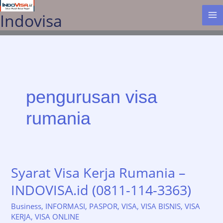
Lewati
Indovisa
ke
konten
pengurusan visa
rumania
Syarat Visa Kerja Rumania –
INDOVISA.id (0811-114-3363)
Business
,
INFORMASI
,
PASPOR
,
VISA
,
VISA BISNIS
,
VISA
KERJA
,
VISA ONLINE