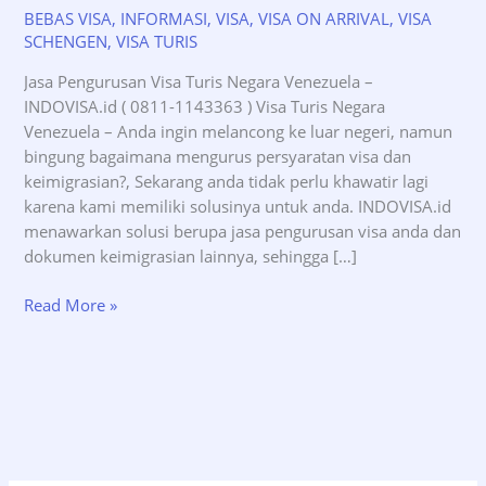
BEBAS VISA
,
INFORMASI
,
VISA
,
VISA ON ARRIVAL
,
VISA
SCHENGEN
,
VISA TURIS
Jasa Pengurusan Visa Turis Negara Venezuela –
INDOVISA.id ( 0811-1143363 ) Visa Turis Negara
Venezuela – Anda ingin melancong ke luar negeri, namun
bingung bagaimana mengurus persyaratan visa dan
keimigrasian?, Sekarang anda tidak perlu khawatir lagi
karena kami memiliki solusinya untuk anda. INDOVISA.id
menawarkan solusi berupa jasa pengurusan visa anda dan
dokumen keimigrasian lainnya, sehingga […]
Jasa
Read More »
Pengurusan
Visa
Turis
Negara
Venezuela
–
INDOVISA.id