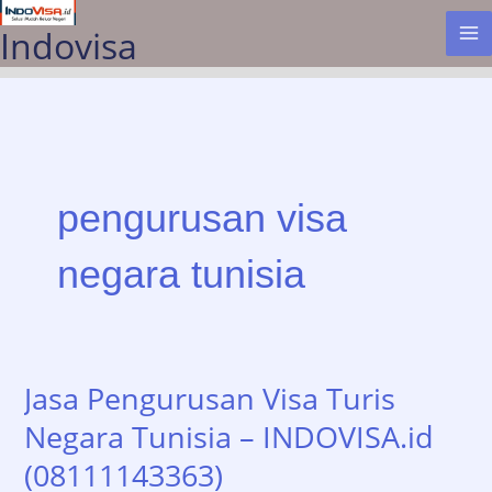
Lewati
Indovisa
ke
konten
pengurusan visa
negara tunisia
Jasa Pengurusan Visa Turis
Negara Tunisia – INDOVISA.id
(08111143363)