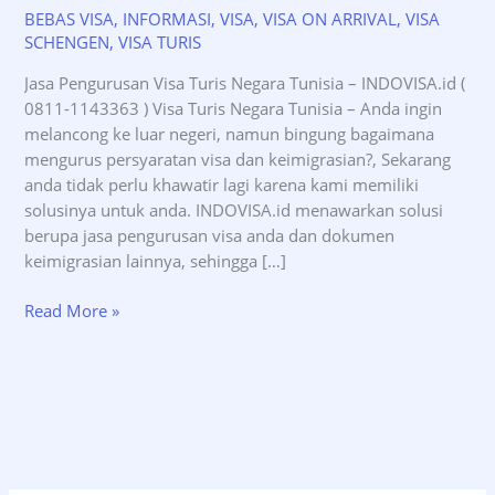
BEBAS VISA
,
INFORMASI
,
VISA
,
VISA ON ARRIVAL
,
VISA
SCHENGEN
,
VISA TURIS
Jasa Pengurusan Visa Turis Negara Tunisia – INDOVISA.id (
0811-1143363 ) Visa Turis Negara Tunisia – Anda ingin
melancong ke luar negeri, namun bingung bagaimana
mengurus persyaratan visa dan keimigrasian?, Sekarang
anda tidak perlu khawatir lagi karena kami memiliki
solusinya untuk anda. INDOVISA.id menawarkan solusi
berupa jasa pengurusan visa anda dan dokumen
keimigrasian lainnya, sehingga […]
Jasa
Read More »
Pengurusan
Visa
Turis
Negara
Tunisia
–
INDOVISA.id