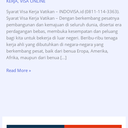
KERJA
,
VISA ONLINE
Syarat Visa Kerja Vatikan – INDOVISA.id (0811-114-3363).
Syarat Visa Kerja Vatikan – Dengan berkembang pesatnya
pembangunan dan kemajuan di seluruh dunia, disertai era
perdagangan bebas, membuka kesempatan dan peluang
bagi kita untuk bekerja di luar negeri. Beribu-ribu tenaga
kerja ahli yang dibutuhkan di negara-negara yang
berkembang pesat, baik dari benua Eropa, Amerika,
Afrika, maupun dari benua […]
Syarat
Read More »
Visa
Kerja
Vatikan
–
INDOVISA.id
(0811-
114-
3363)