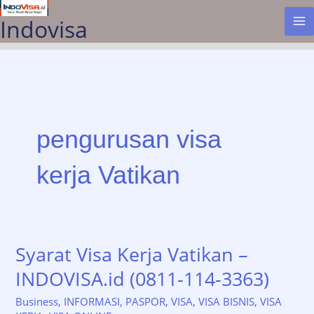
Lewati
Indovisa
ke
konten
pengurusan visa
kerja Vatikan
Syarat Visa Kerja Vatikan –
INDOVISA.id (0811-114-3363)
Business
,
INFORMASI
,
PASPOR
,
VISA
,
VISA BISNIS
,
VISA