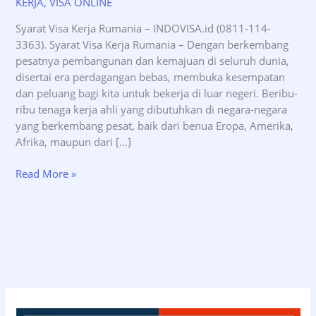
KERJA
,
VISA ONLINE
Syarat Visa Kerja Rumania – INDOVISA.id (0811-114-
3363). Syarat Visa Kerja Rumania – Dengan berkembang
pesatnya pembangunan dan kemajuan di seluruh dunia,
disertai era perdagangan bebas, membuka kesempatan
dan peluang bagi kita untuk bekerja di luar negeri. Beribu-
ribu tenaga kerja ahli yang dibutuhkan di negara-negara
yang berkembang pesat, baik dari benua Eropa, Amerika,
Afrika, maupun dari […]
Syarat
Read More »
Visa
Kerja
Rumania
–
INDOVISA.id
(0811-
114-
3363)