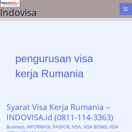
Lewati
Indovisa
ke
konten
pengurusan visa
kerja Rumania
Syarat Visa Kerja Rumania –
INDOVISA.id (0811-114-3363)
Business
,
INFORMASI
,
PASPOR
,
VISA
,
VISA BISNIS
,
VISA