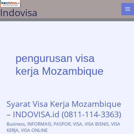
Lewati
Indovisa
ke
konten
pengurusan visa
kerja Mozambique
Syarat Visa Kerja Mozambique
– INDOVISA.id (0811-114-3363)
Business
,
INFORMASI
,
PASPOR
,
VISA
,
VISA BISNIS
,
VISA
KERJA
,
VISA ONLINE