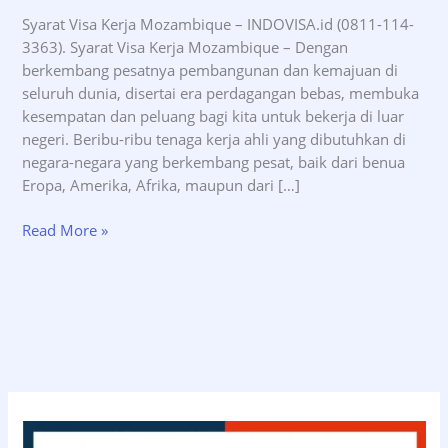
Syarat Visa Kerja Mozambique – INDOVISA.id (0811-114-
3363). Syarat Visa Kerja Mozambique – Dengan
berkembang pesatnya pembangunan dan kemajuan di
seluruh dunia, disertai era perdagangan bebas, membuka
kesempatan dan peluang bagi kita untuk bekerja di luar
negeri. Beribu-ribu tenaga kerja ahli yang dibutuhkan di
negara-negara yang berkembang pesat, baik dari benua
Eropa, Amerika, Afrika, maupun dari […]
Syarat
Read More »
Visa
Kerja
Mozambique
–
INDOVISA.id
(0811-
114-
3363)