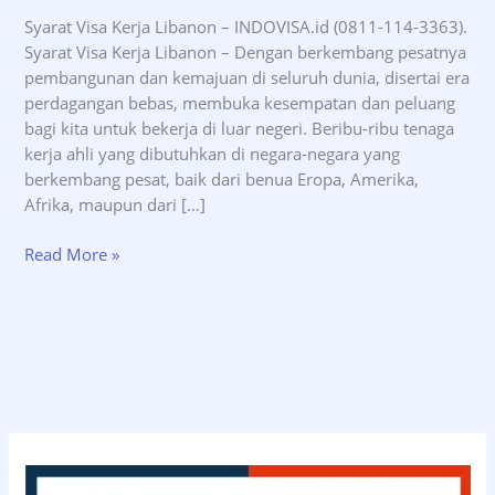
Syarat Visa Kerja Libanon – INDOVISA.id (0811-114-3363).
Syarat Visa Kerja Libanon – Dengan berkembang pesatnya
pembangunan dan kemajuan di seluruh dunia, disertai era
perdagangan bebas, membuka kesempatan dan peluang
bagi kita untuk bekerja di luar negeri. Beribu-ribu tenaga
kerja ahli yang dibutuhkan di negara-negara yang
berkembang pesat, baik dari benua Eropa, Amerika,
Afrika, maupun dari […]
Syarat
Read More »
Visa
Kerja
Libanon
–
INDOVISA.id
(0811-
114-
3363)