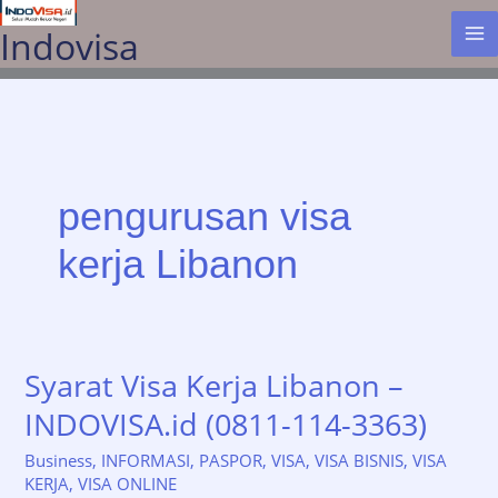
Lewati
Indovisa
ke
konten
pengurusan visa
kerja Libanon
Syarat Visa Kerja Libanon –
INDOVISA.id (0811-114-3363)
Business
,
INFORMASI
,
PASPOR
,
VISA
,
VISA BISNIS
,
VISA
KERJA
,
VISA ONLINE