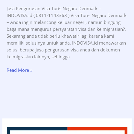
Jasa Pengurusan Visa Turis Negara Denmark –
INDOVISA.id ( 0811-1143363 ) Visa Turis Negara Denmark
– Anda ingin melancong ke luar negeri, namun bingung
bagaimana mengurus persyaratan visa dan keimigrasian?,
Sekarang anda tidak perlu khawatir lagi karena kami
memiliki solusinya untuk anda. INDOVISA.id menawarkan
solusi berupa jasa pengurusan visa anda dan dokumen
keimigrasian lainnya, sehingga
Jasa
Read More »
Pengurusan
Visa
Turis
Negara
Denmark
–
INDOVISA.id
(08111143363)