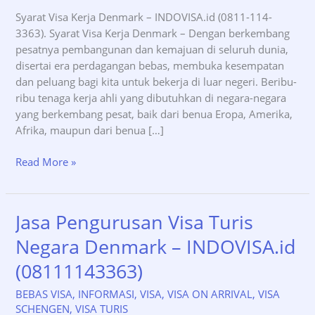
Syarat Visa Kerja Denmark – INDOVISA.id (0811-114-
3363). Syarat Visa Kerja Denmark – Dengan berkembang
pesatnya pembangunan dan kemajuan di seluruh dunia,
disertai era perdagangan bebas, membuka kesempatan
dan peluang bagi kita untuk bekerja di luar negeri. Beribu-
ribu tenaga kerja ahli yang dibutuhkan di negara-negara
yang berkembang pesat, baik dari benua Eropa, Amerika,
Afrika, maupun dari benua […]
Syarat
Read More »
Visa
Kerja
Denmark
Jasa Pengurusan Visa Turis
–
Negara Denmark – INDOVISA.id
INDOVISA.id
(0811-
(08111143363)
114-
3363)
BEBAS VISA
,
INFORMASI
,
VISA
,
VISA ON ARRIVAL
,
VISA
SCHENGEN
,
VISA TURIS