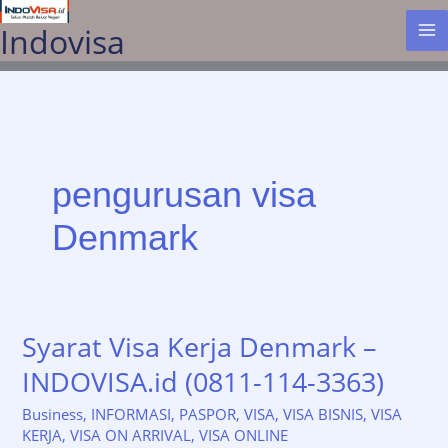
Lewati
Indovisa
ke
konten
pengurusan visa
Denmark
Syarat Visa Kerja Denmark –
INDOVISA.id (0811-114-3363)
Business
,
INFORMASI
,
PASPOR
,
VISA
,
VISA BISNIS
,
VISA
KERJA
,
VISA ON ARRIVAL
,
VISA ONLINE