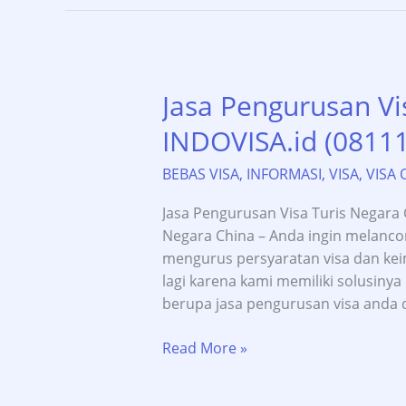
INDOVISA.id
(0811-
114-
3363)
Jasa Pengurusan Vi
INDOVISA.id (0811
BEBAS VISA
,
INFORMASI
,
VISA
,
VISA 
Jasa Pengurusan Visa Turis Negara C
Negara China – Anda ingin melanco
mengurus persyaratan visa dan keim
lagi karena kami memiliki solusiny
berupa jasa pengurusan visa anda 
Jasa
Read More »
Pengurusan
Visa