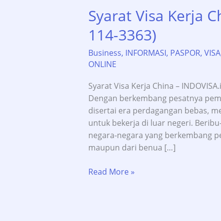
Syarat Visa Kerja C
114-3363)
Business
,
INFORMASI
,
PASPOR
,
VISA
ONLINE
Syarat Visa Kerja China – INDOVISA.i
Dengan berkembang pesatnya pemb
disertai era perdagangan bebas, m
untuk bekerja di luar negeri. Beribu
negara-negara yang berkembang pesa
maupun dari benua […]
Syarat
Read More »
Visa
Kerja
China
–