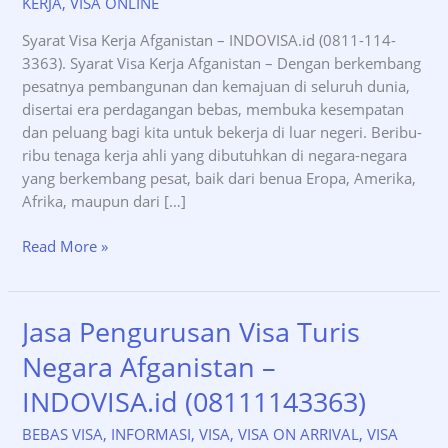
KERJA
,
VISA ONLINE
Syarat Visa Kerja Afganistan – INDOVISA.id (0811-114-
3363). Syarat Visa Kerja Afganistan – Dengan berkembang
pesatnya pembangunan dan kemajuan di seluruh dunia,
disertai era perdagangan bebas, membuka kesempatan
dan peluang bagi kita untuk bekerja di luar negeri. Beribu-
ribu tenaga kerja ahli yang dibutuhkan di negara-negara
yang berkembang pesat, baik dari benua Eropa, Amerika,
Afrika, maupun dari […]
Syarat
Read More »
Visa
Kerja
Afganistan
Jasa Pengurusan Visa Turis
–
Negara Afganistan –
INDOVISA.id
(0811-
INDOVISA.id (08111143363)
114-
3363)
BEBAS VISA
,
INFORMASI
,
VISA
,
VISA ON ARRIVAL
,
VISA