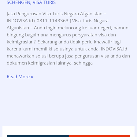
SCHENGEN
,
VISA TURIS
Jasa Pengurusan Visa Turis Negara Afganistan –
INDOVISA.id ( 0811-1143363 ) Visa Turis Negara
Afganistan – Anda ingin melancong ke luar negeri, namun
bingung bagaimana mengurus persyaratan visa dan
keimigrasian?, Sekarang anda tidak perlu khawatir lagi
karena kami memiliki solusinya untuk anda. INDOVISA.id
menawarkan solusi berupa jasa pengurusan visa anda dan
dokumen keimigrasian lainnya, sehingga
Jasa
Read More »
Pengurusan
Visa
Turis
Negara
Afganistan
–
INDOVISA.id
(08111143363)