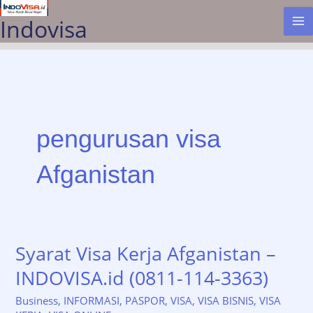
Lewati
Indovisa
ke
konten
pengurusan visa
Afganistan
Syarat Visa Kerja Afganistan –
INDOVISA.id (0811-114-3363)
Business
,
INFORMASI
,
PASPOR
,
VISA
,
VISA BISNIS
,
VISA