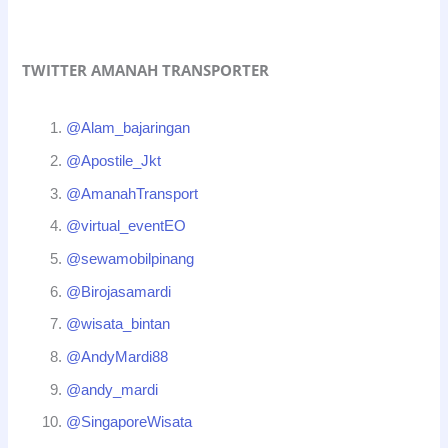
TWITTER AMANAH TRANSPORTER
@Alam_bajaringan
@Apostile_Jkt
@AmanahTransport
@virtual_eventEO
@sewamobilpinang
@Birojasamardi
@wisata_bintan
@AndyMardi88
@andy_mardi
@SingaporeWisata