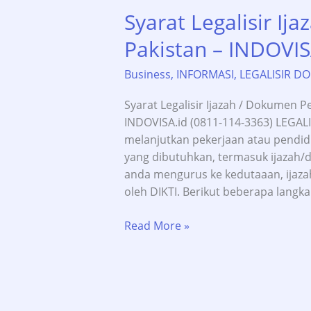
Syarat Legalisir Ij
Pakistan – INDOVIS
Business
,
INFORMASI
,
LEGALISIR D
Syarat Legalisir Ijazah / Dokumen P
INDOVISA.id (0811-114-3363) LEGALI
melanjutkan pekerjaan atau pendid
yang dibutuhkan, termasuk ijazah
anda mengurus ke kedutaaan, ijaza
oleh DIKTI. Berikut beberapa langk
Syarat
Read More »
Legalisir
Ijazah
DIKTI
untuk