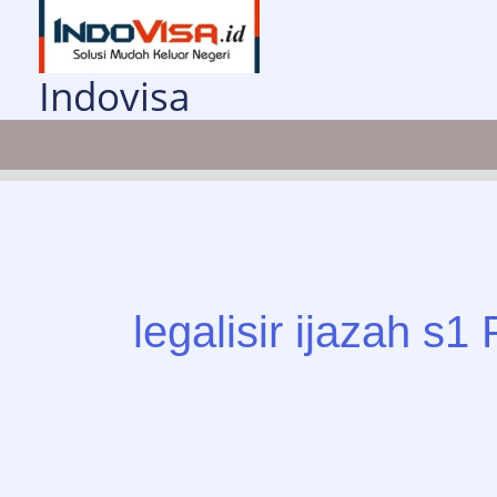
Lewati
ke
konten
Indovisa
legalisir ijazah s1