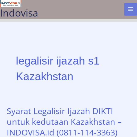
Lewati
Indovisa
ke
konten
legalisir ijazah s1
Kazakhstan
Syarat Legalisir Ijazah DIKTI
untuk kedutaan Kazakhstan –
INDOVISA.id (0811-114-3363)