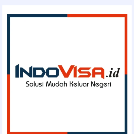
–
INDOVISA.id
(0811-
114-
3363)