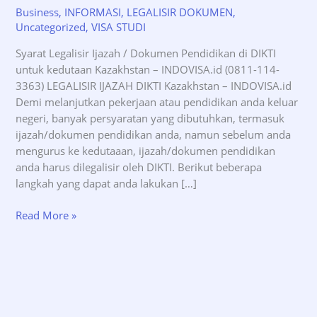
Business
,
INFORMASI
,
LEGALISIR DOKUMEN
,
Uncategorized
,
VISA STUDI
Syarat Legalisir Ijazah / Dokumen Pendidikan di DIKTI
untuk kedutaan Kazakhstan – INDOVISA.id (0811-114-
3363) LEGALISIR IJAZAH DIKTI Kazakhstan – INDOVISA.id
Demi melanjutkan pekerjaan atau pendidikan anda keluar
negeri, banyak persyaratan yang dibutuhkan, termasuk
ijazah/dokumen pendidikan anda, namun sebelum anda
mengurus ke kedutaaan, ijazah/dokumen pendidikan
anda harus dilegalisir oleh DIKTI. Berikut beberapa
langkah yang dapat anda lakukan […]
Syarat
Read More »
Legalisir
Ijazah
DIKTI
untuk
kedutaan
Kazakhstan