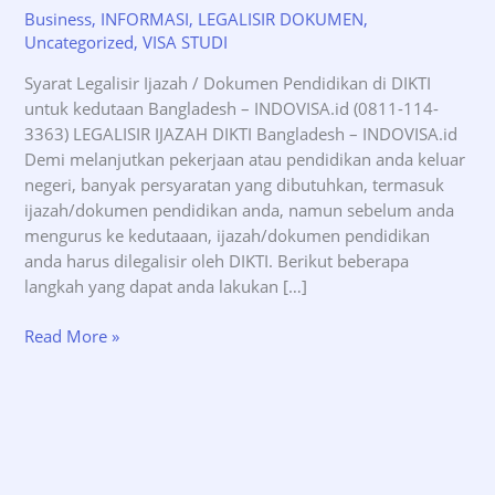
Business
,
INFORMASI
,
LEGALISIR DOKUMEN
,
Uncategorized
,
VISA STUDI
Syarat Legalisir Ijazah / Dokumen Pendidikan di DIKTI
untuk kedutaan Bangladesh – INDOVISA.id (0811-114-
3363) LEGALISIR IJAZAH DIKTI Bangladesh – INDOVISA.id
Demi melanjutkan pekerjaan atau pendidikan anda keluar
negeri, banyak persyaratan yang dibutuhkan, termasuk
ijazah/dokumen pendidikan anda, namun sebelum anda
mengurus ke kedutaaan, ijazah/dokumen pendidikan
anda harus dilegalisir oleh DIKTI. Berikut beberapa
langkah yang dapat anda lakukan […]
Syarat
Read More »
Legalisir
Ijazah
DIKTI
untuk
kedutaan
Bangladesh