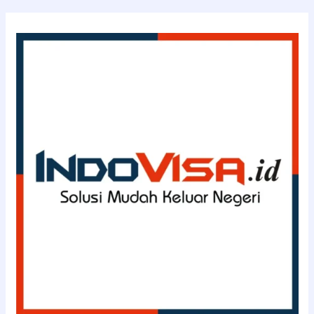
–
INDOVISA.id
(0811-
114-
3363)