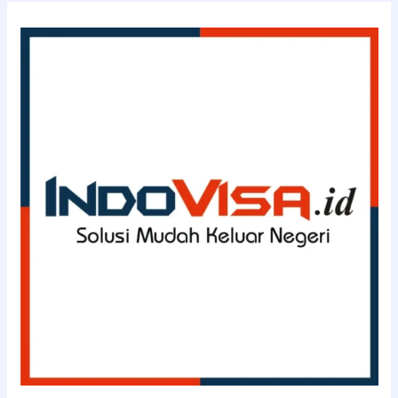
INDOVISA.id
(0811-
114-
3363)