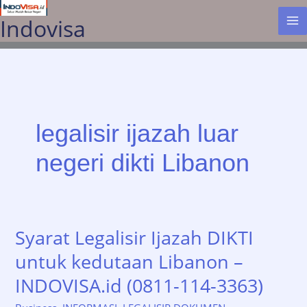
Lewati
Indovisa
ke
konten
legalisir ijazah luar
negeri dikti Libanon
Syarat Legalisir Ijazah DIKTI
untuk kedutaan Libanon –
INDOVISA.id (0811-114-3363)