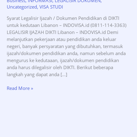
Business
,
INFORMASI
,
LEGALISIR DOKUMEN
,
Uncategorized
,
VISA STUDI
Syarat Legalisir Ijazah / Dokumen Pendidikan di DIKTI
untuk kedutaan Libanon – INDOVISA.id (0811-114-3363)
LEGALISIR IJAZAH DIKTI Libanon – INDOVISA.id Demi
melanjutkan pekerjaan atau pendidikan anda keluar
negeri, banyak persyaratan yang dibutuhkan, termasuk
ijazah/dokumen pendidikan anda, namun sebelum anda
mengurus ke kedutaaan, ijazah/dokumen pendidikan
anda harus dilegalisir oleh DIKTI. Berikut beberapa
langkah yang dapat anda […]
Syarat
Read More »
Legalisir
Ijazah
DIKTI
untuk
kedutaan
Libanon
–