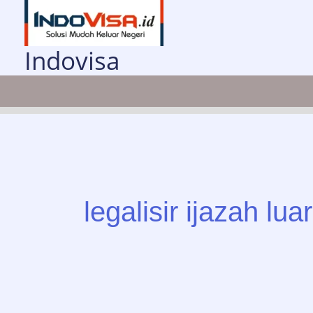
Lewati
ke
konten
Indovisa
legalisir ijazah lua