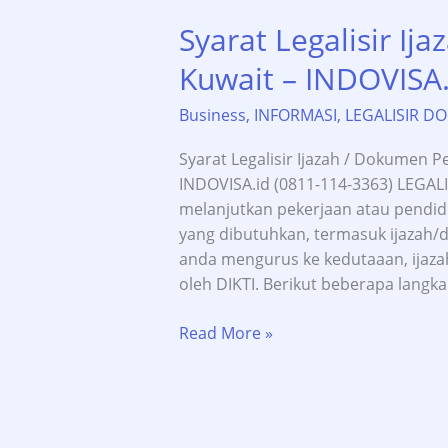
Syarat Legalisir Ij
Kuwait – INDOVISA.
Business
,
INFORMASI
,
LEGALISIR D
Syarat Legalisir Ijazah / Dokumen P
INDOVISA.id (0811-114-3363) LEGALI
melanjutkan pekerjaan atau pendid
yang dibutuhkan, termasuk ijazah
anda mengurus ke kedutaaan, ijaza
oleh DIKTI. Berikut beberapa langk
Syarat
Read More »
Legalisir
Ijazah
DIKTI
untuk