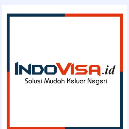
–
INDOVISA.id
(0811-
114-
3363)