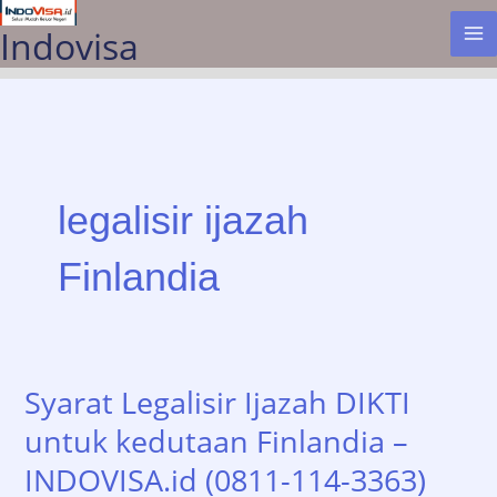
Lewati
Indovisa
ke
konten
legalisir ijazah
Finlandia
Syarat Legalisir Ijazah DIKTI
untuk kedutaan Finlandia –
INDOVISA.id (0811-114-3363)