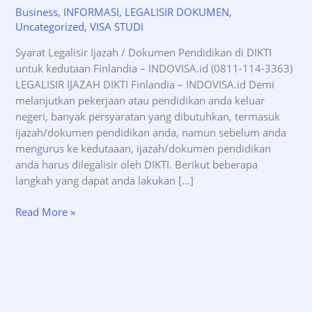
Business
,
INFORMASI
,
LEGALISIR DOKUMEN
,
Uncategorized
,
VISA STUDI
Syarat Legalisir Ijazah / Dokumen Pendidikan di DIKTI
untuk kedutaan Finlandia – INDOVISA.id (0811-114-3363)
LEGALISIR IJAZAH DIKTI Finlandia – INDOVISA.id Demi
melanjutkan pekerjaan atau pendidikan anda keluar
negeri, banyak persyaratan yang dibutuhkan, termasuk
ijazah/dokumen pendidikan anda, namun sebelum anda
mengurus ke kedutaaan, ijazah/dokumen pendidikan
anda harus dilegalisir oleh DIKTI. Berikut beberapa
langkah yang dapat anda lakukan […]
Syarat
Read More »
Legalisir
Ijazah
DIKTI
untuk
kedutaan
Finlandia