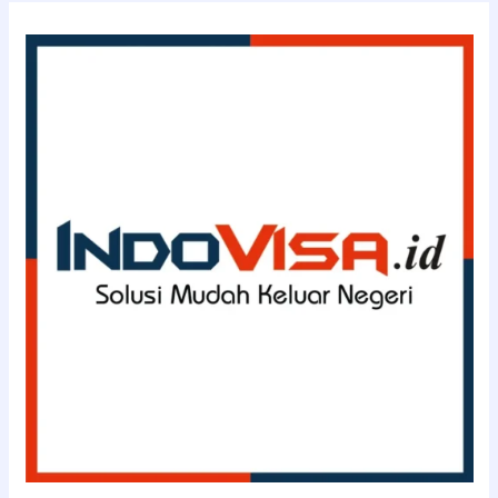
INDOVISA.id
(0811-
114-
3363)