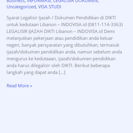
Business
,
INFORMASI
,
LEGALISIR DOKUMEN
,
Uncategorized
,
VISA STUDI
Syarat Legalisir Ijazah / Dokumen Pendidikan di DIKTI
untuk kedutaan Libanon – INDOVISA.id (0811-114-3363)
LEGALISIR IJAZAH DIKTI Libanon – INDOVISA.id Demi
melanjutkan pekerjaan atau pendidikan anda keluar
negeri, banyak persyaratan yang dibutuhkan, termasuk
ijazah/dokumen pendidikan anda, namun sebelum anda
mengurus ke kedutaaan, ijazah/dokumen pendidikan
anda harus dilegalisir oleh DIKTI. Berikut beberapa
langkah yang dapat anda […]
Syarat
Read More »
Legalisir
Ijazah
DIKTI
untuk
kedutaan
Libanon
–