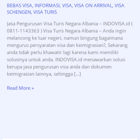
BEBAS VISA
,
INFORMASI
,
VISA
,
VISA ON ARRIVAL
,
VISA
SCHENGEN
,
VISA TURIS
Jasa Pengurusan Visa Turis Negara Albania – INDOVISA.id (
0811-1143363 ) Visa Turis Negara Albania – Anda ingin
melancong ke luar negeri, namun bingung bagaimana
mengurus persyaratan visa dan keimigrasian?, Sekarang
anda tidak perlu khawatir lagi karena kami memiliki
solusinya untuk anda. INDOVISA.id menawarkan solusi
berupa jasa pengurusan visa anda dan dokumen
keimigrasian lainnya, sehingga […]
Jasa
Read More »
Pengurusan
Visa
Turis
Negara
Albania
–
INDOVISA.id