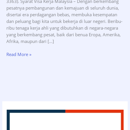
3363). Syarat Visa Kerja Malaysia – Dengan berkembang
pesatnya pembangunan dan kemajuan di seluruh dunia,
disertai era perdagangan bebas, membuka kesempatan
dan peluang bagi kita untuk bekerja di luar negeri. Beribu-
ribu tenaga kerja ahli yang dibutuhkan di negara-negara
yang berkembang pesat, baik dari benua Eropa, Amerika,
Afrika, maupun dari […]
Syarat
Read More »
Visa
Kerja
Malaysia
–
INDOVISA.id
(0811-
114-
3363)