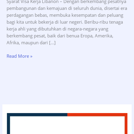
Syarat Visa Kerja Libanon – Dengan berkembang pesatnya
pembangunan dan kemajuan di seluruh dunia, disertai era
perdagangan bebas, membuka kesempatan dan peluang
bagi kita untuk bekerja di luar negeri. Beribu-ribu tenaga
kerja ahli yang dibutuhkan di negara-negara yang
berkembang pesat, baik dari benua Eropa, Amerika,
Afrika, maupun dari […]
Syarat
Read More »
Visa
Kerja
Libanon
–
INDOVISA.id
(0811-
114-
3363)