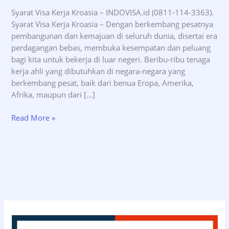
Syarat Visa Kerja Kroasia – INDOVISA.id (0811-114-3363).
Syarat Visa Kerja Kroasia – Dengan berkembang pesatnya
pembangunan dan kemajuan di seluruh dunia, disertai era
perdagangan bebas, membuka kesempatan dan peluang
bagi kita untuk bekerja di luar negeri. Beribu-ribu tenaga
kerja ahli yang dibutuhkan di negara-negara yang
berkembang pesat, baik dari benua Eropa, Amerika,
Afrika, maupun dari […]
Syarat
Read More »
Visa
Kerja
Kroasia
–
INDOVISA.id
(0811-
114-
3363)