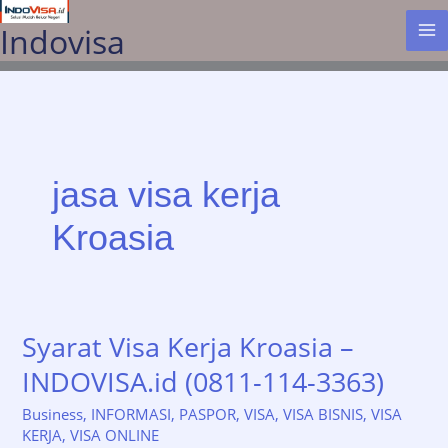
Lewati
Indovisa
ke
konten
jasa visa kerja
Kroasia
Syarat Visa Kerja Kroasia –
INDOVISA.id (0811-114-3363)
Business
,
INFORMASI
,
PASPOR
,
VISA
,
VISA BISNIS
,
VISA
KERJA
,
VISA ONLINE