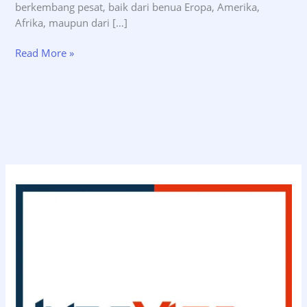
berkembang pesat, baik dari benua Eropa, Amerika,
Afrika, maupun dari […]
Syarat
Read More »
Visa
Kerja
Belanda
–
INDOVISA.id
(0811-
114-
3363)