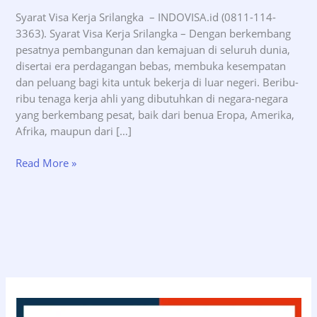
Syarat Visa Kerja Srilangka – INDOVISA.id (0811-114-
3363). Syarat Visa Kerja Srilangka – Dengan berkembang
pesatnya pembangunan dan kemajuan di seluruh dunia,
disertai era perdagangan bebas, membuka kesempatan
dan peluang bagi kita untuk bekerja di luar negeri. Beribu-
ribu tenaga kerja ahli yang dibutuhkan di negara-negara
yang berkembang pesat, baik dari benua Eropa, Amerika,
Afrika, maupun dari […]
Syarat
Read More »
Visa
Kerja
Srilangka
–
INDOVISA.id
(0811-
114-
3363)