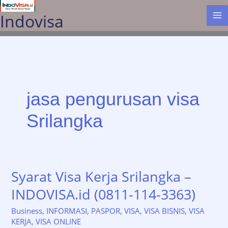
Lewati
Indovisa
ke
konten
jasa pengurusan visa
Srilangka
Syarat Visa Kerja Srilangka –
INDOVISA.id (0811-114-3363)
Business
,
INFORMASI
,
PASPOR
,
VISA
,
VISA BISNIS
,
VISA
KERJA
,
VISA ONLINE