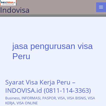
Lewati
Indovisa
ke
konten
jasa pengurusan visa
Peru
Syarat Visa Kerja Peru –
INDOVISA.id (0811-114-3363)
Business
,
INFORMASI
,
PASPOR
,
VISA
,
VISA BISNIS
,
VISA
KERJA
,
VISA ONLINE