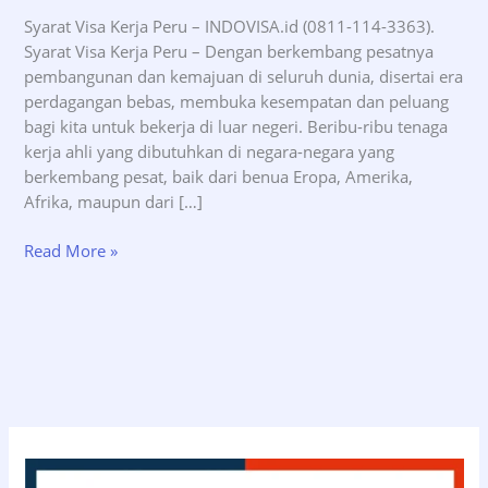
Syarat Visa Kerja Peru – INDOVISA.id (0811-114-3363).
Syarat Visa Kerja Peru – Dengan berkembang pesatnya
pembangunan dan kemajuan di seluruh dunia, disertai era
perdagangan bebas, membuka kesempatan dan peluang
bagi kita untuk bekerja di luar negeri. Beribu-ribu tenaga
kerja ahli yang dibutuhkan di negara-negara yang
berkembang pesat, baik dari benua Eropa, Amerika,
Afrika, maupun dari […]
Syarat
Read More »
Visa
Kerja
Peru
–
INDOVISA.id
(0811-
114-
3363)