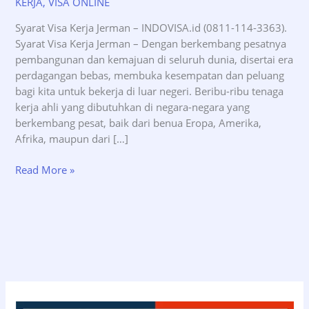
KERJA
,
VISA ONLINE
Syarat Visa Kerja Jerman – INDOVISA.id (0811-114-3363).
Syarat Visa Kerja Jerman – Dengan berkembang pesatnya
pembangunan dan kemajuan di seluruh dunia, disertai era
perdagangan bebas, membuka kesempatan dan peluang
bagi kita untuk bekerja di luar negeri. Beribu-ribu tenaga
kerja ahli yang dibutuhkan di negara-negara yang
berkembang pesat, baik dari benua Eropa, Amerika,
Afrika, maupun dari […]
Syarat
Read More »
Visa
Kerja
Jerman
–
INDOVISA.id
(0811-
114-
3363)