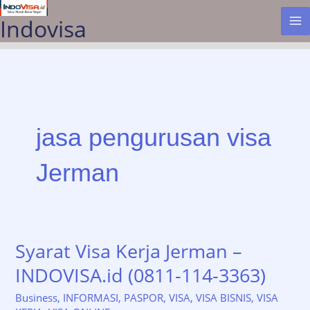
Lewati
Indovisa
ke
konten
jasa pengurusan visa
Jerman
Syarat Visa Kerja Jerman –
INDOVISA.id (0811-114-3363)
Business
,
INFORMASI
,
PASPOR
,
VISA
,
VISA BISNIS
,
VISA