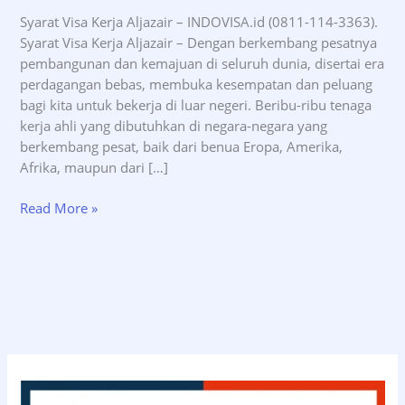
Syarat Visa Kerja Aljazair – INDOVISA.id (0811-114-3363).
Syarat Visa Kerja Aljazair – Dengan berkembang pesatnya
pembangunan dan kemajuan di seluruh dunia, disertai era
perdagangan bebas, membuka kesempatan dan peluang
bagi kita untuk bekerja di luar negeri. Beribu-ribu tenaga
kerja ahli yang dibutuhkan di negara-negara yang
berkembang pesat, baik dari benua Eropa, Amerika,
Afrika, maupun dari […]
Syarat
Read More »
Visa
Kerja
Aljazair
–
INDOVISA.id
(0811-
114-
3363)