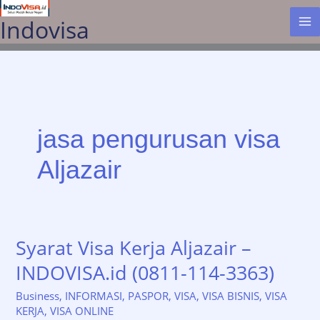
Lewati
Indovisa
ke
konten
jasa pengurusan visa
Aljazair
Syarat Visa Kerja Aljazair –
INDOVISA.id (0811-114-3363)
Business
,
INFORMASI
,
PASPOR
,
VISA
,
VISA BISNIS
,
VISA
KERJA
,
VISA ONLINE