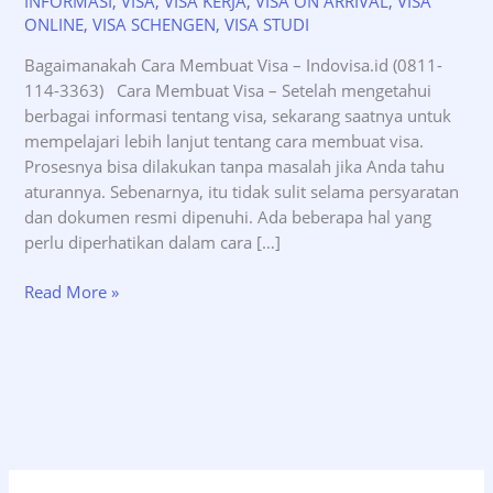
INFORMASI
,
VISA
,
VISA KERJA
,
VISA ON ARRIVAL
,
VISA
ONLINE
,
VISA SCHENGEN
,
VISA STUDI
Bagaimanakah Cara Membuat Visa – Indovisa.id (0811-
114-3363) Cara Membuat Visa – Setelah mengetahui
berbagai informasi tentang visa, sekarang saatnya untuk
mempelajari lebih lanjut tentang cara membuat visa.
Prosesnya bisa dilakukan tanpa masalah jika Anda tahu
aturannya. Sebenarnya, itu tidak sulit selama persyaratan
dan dokumen resmi dipenuhi. Ada beberapa hal yang
perlu diperhatikan dalam cara […]
Bagaimanakah
Read More »
Cara
Membuat
Visa
–
Indovisa.id
(0811-
114-
3363)