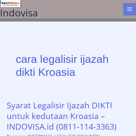
Lewati
Indovisa
ke
konten
cara legalisir ijazah
dikti Kroasia
Syarat Legalisir Ijazah DIKTI
untuk kedutaan Kroasia –
INDOVISA.id (0811-114-3363)