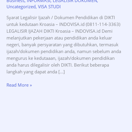
Business
,
INFORMASI
,
LEGALISIR DOKUMEN
,
Uncategorized
,
VISA STUDI
Syarat Legalisir Ijazah / Dokumen Pendidikan di DIKTI
untuk kedutaan Kroasia – INDOVISA.id (0811-114-3363)
LEGALISIR IJAZAH DIKTI Kroasia – INDOVISA.id Demi
melanjutkan pekerjaan atau pendidikan anda keluar
negeri, banyak persyaratan yang dibutuhkan, termasuk
ijazah/dokumen pendidikan anda, namun sebelum anda
mengurus ke kedutaaan, ijazah/dokumen pendidikan
anda harus dilegalisir oleh DIKTI. Berikut beberapa
langkah yang dapat anda […]
Syarat
Read More »
Legalisir
Ijazah
DIKTI
untuk
kedutaan
Kroasia
–