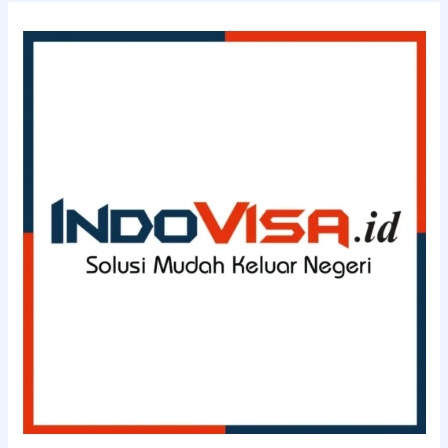
INDOVISA.id
(0811-
114-
3363)