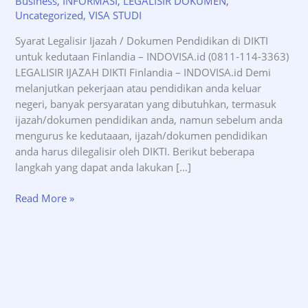
Business
,
INFORMASI
,
LEGALISIR DOKUMEN
,
Uncategorized
,
VISA STUDI
Syarat Legalisir Ijazah / Dokumen Pendidikan di DIKTI
untuk kedutaan Finlandia – INDOVISA.id (0811-114-3363)
LEGALISIR IJAZAH DIKTI Finlandia – INDOVISA.id Demi
melanjutkan pekerjaan atau pendidikan anda keluar
negeri, banyak persyaratan yang dibutuhkan, termasuk
ijazah/dokumen pendidikan anda, namun sebelum anda
mengurus ke kedutaaan, ijazah/dokumen pendidikan
anda harus dilegalisir oleh DIKTI. Berikut beberapa
langkah yang dapat anda lakukan […]
Syarat
Read More »
Legalisir
Ijazah
DIKTI
untuk
kedutaan
Finlandia
–