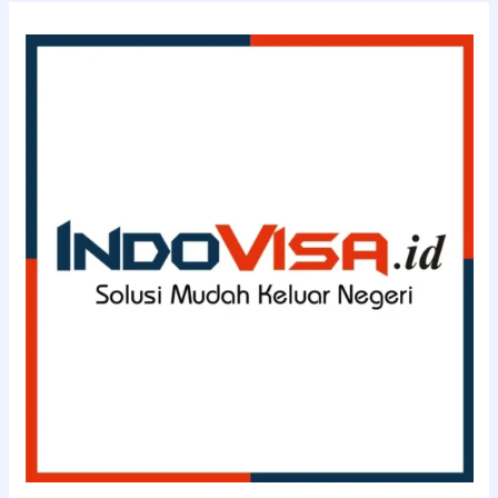
INDOVISA.id
(0811-
114-
3363)