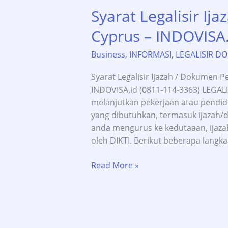
Syarat Legalisir Ij
Cyprus – INDOVISA.
Business
,
INFORMASI
,
LEGALISIR D
Syarat Legalisir Ijazah / Dokumen P
INDOVISA.id (0811-114-3363) LEGALI
melanjutkan pekerjaan atau pendid
yang dibutuhkan, termasuk ijazah
anda mengurus ke kedutaaan, ijaza
oleh DIKTI. Berikut beberapa langk
Syarat
Read More »
Legalisir
Ijazah
DIKTI
untuk