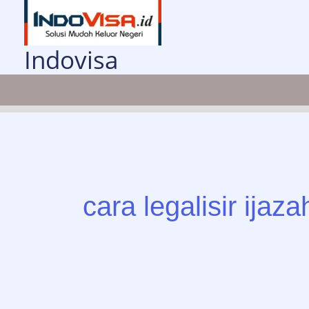
Lewati
ke
konten
Indovisa
cara legalisir ijaza