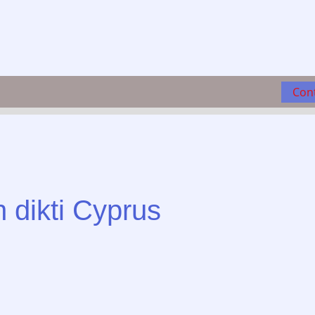
Con
h dikti Cyprus