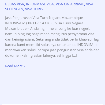
BEBAS VISA
,
INFORMASI
,
VISA
,
VISA ON ARRIVAL
,
VISA
SCHENGEN
,
VISA TURIS
Jasa Pengurusan Visa Turis Negara Mozambique –
INDOVISA.id ( 0811-1143363 ) Visa Turis Negara
Mozambique – Anda ingin melancong ke luar negeri,
namun bingung bagaimana mengurus persyaratan visa
dan keimigrasian?, Sekarang anda tidak perlu khawatir lagi
karena kami memiliki solusinya untuk anda. INDOVISA.id
menawarkan solusi berupa jasa pengurusan visa anda dan
dokumen keimigrasian lainnya, sehingga […]
Jasa
Read More »
Pengurusan
Visa
Turis
Negara
Mozambique
–
INDOVISA.id