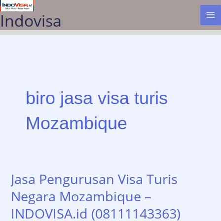
Lewati
Indovisa
ke
konten
biro jasa visa turis
Mozambique
Jasa Pengurusan Visa Turis
Negara Mozambique –
INDOVISA.id (08111143363)