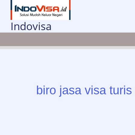
Lewati
ke
konten
Indovisa
biro jasa visa tur