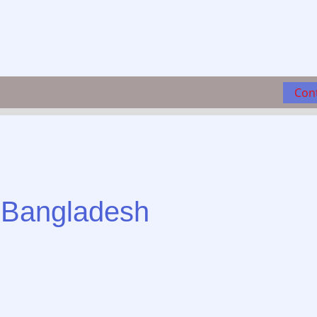
Con
is Bangladesh