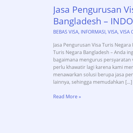
Jasa Pengurusan Vi
Bangladesh – INDO
BEBAS VISA
,
INFORMASI
,
VISA
,
VISA 
Jasa Pengurusan Visa Turis Negara 
Turis Negara Bangladesh – Anda in
bagaimana mengurus persyaratan vi
perlu khawatir lagi karena kami mem
menawarkan solusi berupa jasa pe
lainnya, sehingga memudahkan […]
Jasa
Read More »
Pengurusan
Visa
Turis
Negara