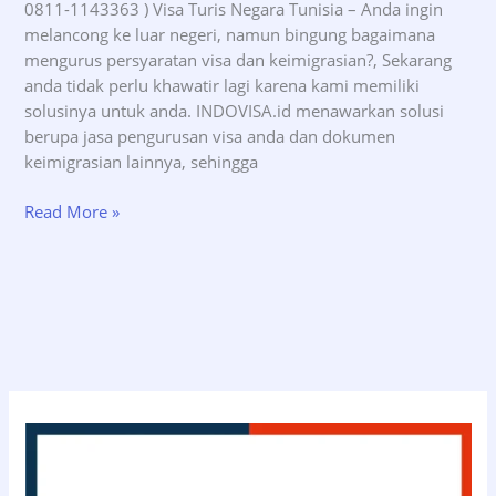
0811-1143363 ) Visa Turis Negara Tunisia – Anda ingin
melancong ke luar negeri, namun bingung bagaimana
mengurus persyaratan visa dan keimigrasian?, Sekarang
anda tidak perlu khawatir lagi karena kami memiliki
solusinya untuk anda. INDOVISA.id menawarkan solusi
berupa jasa pengurusan visa anda dan dokumen
keimigrasian lainnya, sehingga
Jasa
Read More »
Pengurusan
Visa
Turis
Negara
Tunisia
–
INDOVISA.id
(08111143363)