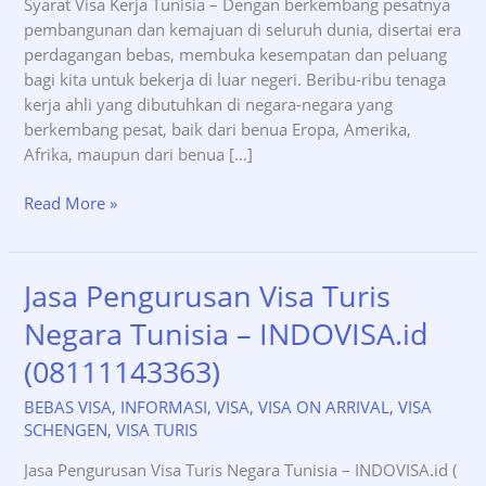
Syarat Visa Kerja Tunisia – Dengan berkembang pesatnya
pembangunan dan kemajuan di seluruh dunia, disertai era
perdagangan bebas, membuka kesempatan dan peluang
bagi kita untuk bekerja di luar negeri. Beribu-ribu tenaga
kerja ahli yang dibutuhkan di negara-negara yang
berkembang pesat, baik dari benua Eropa, Amerika,
Afrika, maupun dari benua […]
Syarat
Read More »
Visa
Kerja
Tunisia
Jasa Pengurusan Visa Turis
–
Negara Tunisia – INDOVISA.id
INDOVISA.id
(0811-
(08111143363)
114-
3363)
BEBAS VISA
,
INFORMASI
,
VISA
,
VISA ON ARRIVAL
,
VISA
SCHENGEN
,
VISA TURIS
Jasa Pengurusan Visa Turis Negara Tunisia – INDOVISA.id (