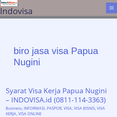
Lewati
Indovisa
ke
konten
biro jasa visa Papua
Nugini
Syarat Visa Kerja Papua Nugini
– INDOVISA.id (0811-114-3363)
Business
,
INFORMASI
,
PASPOR
,
VISA
,
VISA BISNIS
,
VISA
KERJA
,
VISA ONLINE