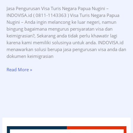
Jasa Pengurusan Visa Turis Negara Papua Nugini –
INDOVISA.id ( 0811-1143363 ) Visa Turis Negara Papua
Nugini – Anda ingin melancong ke luar negeri, namun
bingung bagaimana mengurus persyaratan visa dan
keimigrasian?, Sekarang anda tidak perlu khawatir lagi
karena kami memiliki solusinya untuk anda. INDOVISA.id
menawarkan solusi berupa jasa pengurusan visa anda dan
dokumen keimigrasian
Jasa
Read More »
Pengurusan
Visa
Turis
Negara
Papua
Nugini
–
INDOVISA.id
(08111143363)