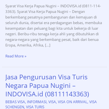
Syarat Visa Kerja Papua Nugini – INDOVISA.id (0811-114-
3363). Syarat Visa Kerja Papua Nugini – Dengan
berkembang pesatnya pembangunan dan kemajuan di
seluruh dunia, disertai era perdagangan bebas, membuka
kesempatan dan peluang bagi kita untuk bekerja di luar
negeri. Beribu-ribu tenaga kerja ahli yang dibutuhkan di
negara-negara yang berkembang pesat, baik dari benua
Eropa, Amerika, Afrika, […]
Syarat
Read More »
Visa
Kerja
Papua
Jasa Pengurusan Visa Turis
Nugini
Negara Papua Nugini –
–
INDOVISA.id
INDOVISA.id (08111143363)
(0811-
114-
BEBAS VISA
,
INFORMASI
,
VISA
,
VISA ON ARRIVAL
,
VISA
3363)
SCHENGEN
,
VISA TURIS