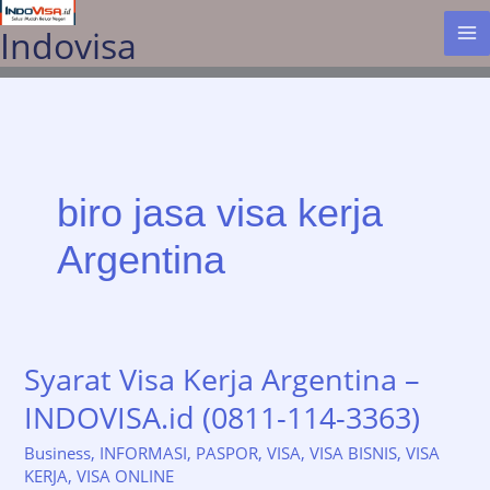
Lewati
Indovisa
ke
konten
biro jasa visa kerja
Argentina
Syarat Visa Kerja Argentina –
INDOVISA.id (0811-114-3363)
Business
,
INFORMASI
,
PASPOR
,
VISA
,
VISA BISNIS
,
VISA
KERJA
,
VISA ONLINE