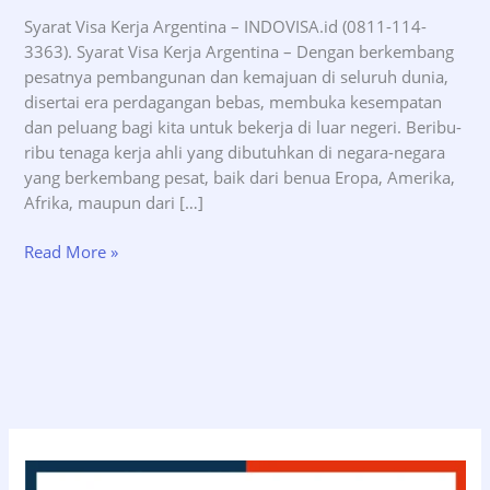
Syarat Visa Kerja Argentina – INDOVISA.id (0811-114-
3363). Syarat Visa Kerja Argentina – Dengan berkembang
pesatnya pembangunan dan kemajuan di seluruh dunia,
disertai era perdagangan bebas, membuka kesempatan
dan peluang bagi kita untuk bekerja di luar negeri. Beribu-
ribu tenaga kerja ahli yang dibutuhkan di negara-negara
yang berkembang pesat, baik dari benua Eropa, Amerika,
Afrika, maupun dari […]
Syarat
Read More »
Visa
Kerja
Argentina
–
INDOVISA.id
(0811-
114-
3363)