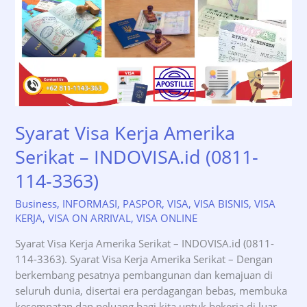
Syarat Visa Kerja Amerika
Serikat – INDOVISA.id (0811-
114-3363)
Business
,
INFORMASI
,
PASPOR
,
VISA
,
VISA BISNIS
,
VISA
KERJA
,
VISA ON ARRIVAL
,
VISA ONLINE
Syarat Visa Kerja Amerika Serikat – INDOVISA.id (0811-
114-3363). Syarat Visa Kerja Amerika Serikat – Dengan
berkembang pesatnya pembangunan dan kemajuan di
seluruh dunia, disertai era perdagangan bebas, membuka
kesempatan dan peluang bagi kita untuk bekerja di luar