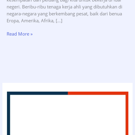
negeri. Beribu-ribu tenaga kerja ahli yang dibutuhkan di
negara-negara yang berkembang pesat, baik dari benua
Eropa, Amerika, Afrika, […]
Syarat
Read More »
Visa
Kerja
Amerika
Serikat
–
INDOVISA.id
(0811-
114-
3363)