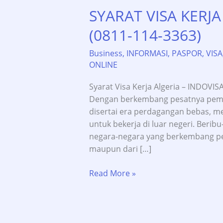
SYARAT VISA KERJA
(0811-114-3363)
Business
,
INFORMASI
,
PASPOR
,
VISA
ONLINE
Syarat Visa Kerja Algeria – INDOVISA
Dengan berkembang pesatnya pemb
disertai era perdagangan bebas, m
untuk bekerja di luar negeri. Beribu
negara-negara yang berkembang pesa
maupun dari […]
SYARAT
Read More »
VISA
KERJA
ALGERIA
–