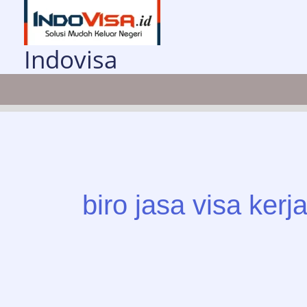
Lewati
ke
konten
Indovisa
biro jasa visa kerj